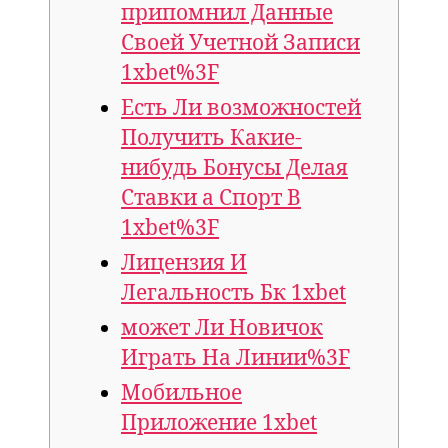
припомнил Данные
Своей Учетной Записи
1xbet%3F
Есть Ли возможностей
Получить Какие-
нибудь Бонусы Делая
Ставки а Спорт В
1xbet%3F
Лицензия И
Легальность Бк 1xbet
может Ли Новичок
Играть На Линии%3F
Мобильное
Приложение 1xbet