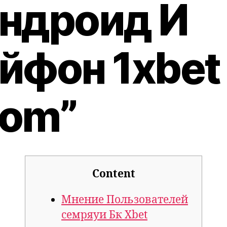
ндроид И
йфон 1xbet
om”
Content
Мнение Пользователей
семряуи Бк Xbet