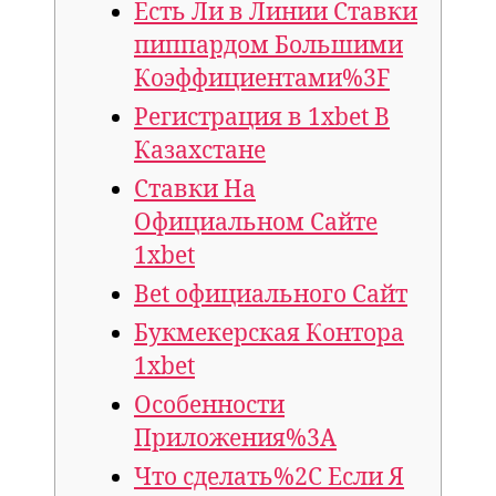
Есть Ли в Линии Ставки
пиппардом Большими
Коэффициентами%3F
Регистрация в 1xbet В
Казахстане
Ставки На
Официальном Сайте
1xbet
Bet официального Сайт
Букмекерская Контора
1xbet
Особенности
Приложения%3A
Что сделать%2C Если Я