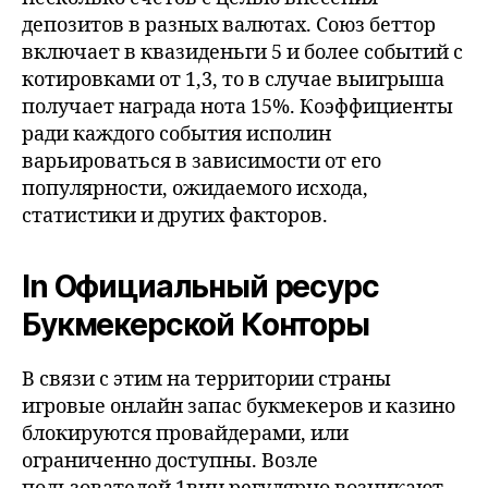
депозитов в разных валютах. Союз беттор
включает в квазиденьги 5 и более событий с
котировками от 1,3, то в случае выигрыша
получает награда нота 15%. Коэффициенты
ради каждого события исполин
варьироваться в зависимости от его
популярности, ожидаемого исхода,
статистики и других факторов.
In Официальный ресурс
Букмекерской Конторы
В связи с этим на территории страны
игровые онлайн запас букмекеров и казино
блокируются провайдерами, или
ограниченно доступны. Возле