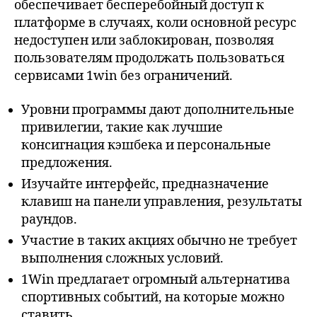
обеспечивает бесперебойный доступ к
платформе в случаях, коли основной ресурс
недоступен или заблокирован, позволяя
пользователям продолжать пользоваться
сервисами 1win без ограничений.
Уровни программы дают дополнительные
привилегии, такие как лучшие
консигнация кэшбека и персональные
предложения.
Изучайте интерфейс, предназначение
клавиш на панели управления, результаты
раундов.
Участие в таких акциях обычно не требует
выполнения сложных условий.
1Win предл͏агает огромный альтернатива
спортивных событий, на ко͏торые можно
ставить.