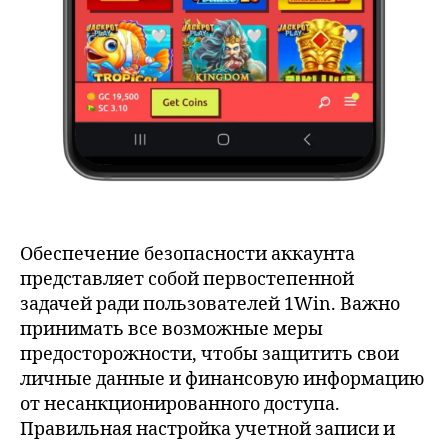
Обеспечение безопасности аккаунта
представляет собой первостепенной
задачей ради пользователей 1Win. Важно
принимать все возможные меры
предосторожности, чтобы защитить свои
личные данные и финансовую информацию
от несанкционированного доступа.
Правильная настройка учетной записи и