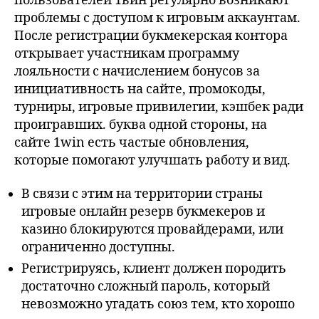
пользователей 1вин регулярно возникают
проблемы с доступом к игровым аккаунтам.
После регистрации букмекерская контора
открывает участникам программу
лояльности с начислением бонусов за
инициативность на сайте, промокоды,
турниры, игровые привилегии, кэшбек ради
проигравших. буква одной стороны, на
сайте 1win есть частые об͏новления,
которые помогают улучшат͏ь работу и вид.
В связи с этим на территории страны
игровые онлайн резерв букмекеров и
казино блокируются провайдерами, или
ограниченно доступны.
Регистрируясь, клиент должен породить
достаточно сложный пароль, который
невозможно угадать союз тем, кто хорошо