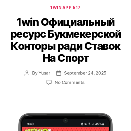
1WIN APP 517
1win Официальный
ресурс Букмекерской
Конторы ради Ставок
На Спорт
By
Yusar
September 24, 2025
No Comments