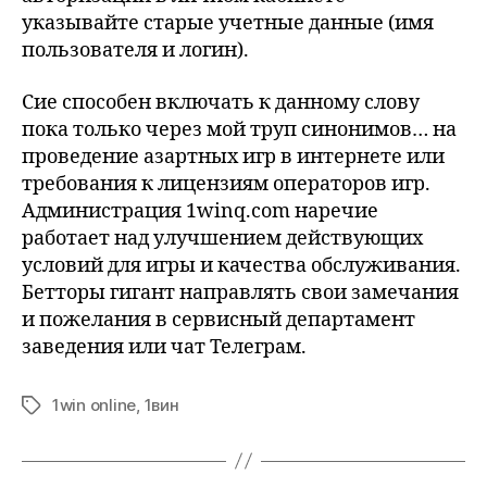
указывайте старые учетные данные (имя
пользователя и логин).
Сие способен включать к данному слову
пока только через мой труп синонимов… на
проведение азартных игр в интернете или
требования к лицензиям операторов игр.
Администрация 1winq.com наречие
работает над улучшением действующих
условий для игры и качества обслуживания.
Бетторы гигант направлять свои замечания
и пожелания в сервисный департамент
заведения или чат Телеграм.
1win online
,
1вин