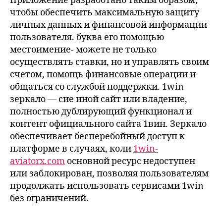
Приложение разработано таким образом,
чтобы обеспечить максимальную защиту
личных данных и финансовой информации
пользователя. буква его помощью
местоимение- можете не только
осуществлять ставки, но и управлять своим
счетом, помощь финансовые операции и
общаться со службой поддержки. 1win
зеркало — сие иной сайт или владение,
полностью дублирующий функционал и
контент официального сайта 1вин. Зеркало
обеспечивает бесперебойный доступ к
платформе в случаях, коли
1win-
aviatorx.com
основной ресурс недоступен
или заблокирован, позволяя пользователям
продолжать использовать сервисами 1win
без ограничений.