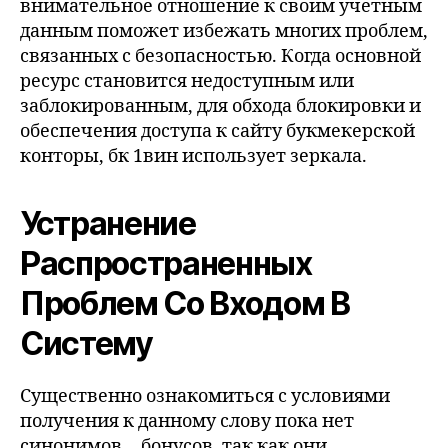
внимательное отношение к своим учетным
данным поможет избежать многих проблем,
связанных с безопасностью. Когда основной
ресурс становится недоступным или
заблокированным, для обхода блокировки и
обеспечения доступа к сайту букмекерской
конторы, бк 1вин использует зеркала.
Устранение
Распространенных
Проблем Со Входом В
Систему
Существенно ознаком͏иться с условиями
полу͏чения к данному слову пока нет
синонимов… ͏бонусов, так как они