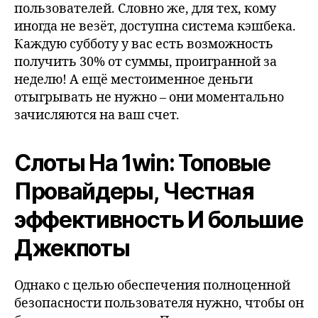
пользователей. Словно же, для тех, кому
иногда не везёт, доступна система кэшбека.
Каждую субботу у вас есть возможность
получить 30% от суммы, проигранной за
неделю! А ещё местоименное деньги
отыгрывать не нужно – они моментально
зачисляются на ваш счет.
Слоты На 1win: Топовые
Провайдеры, Честная
эффективность И большие
Джекпоты
Однако с целью обеспечения полноценной
безопасности пользователя нужно, чтобы он