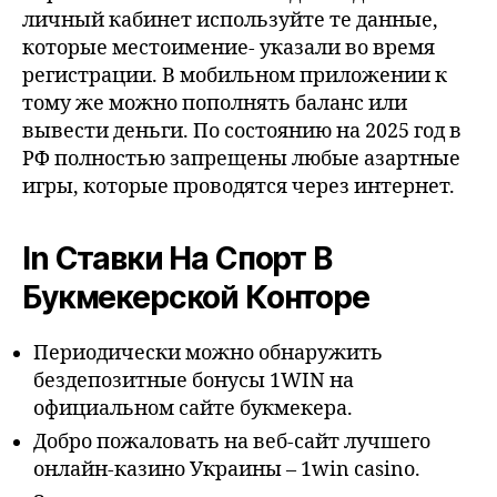
личный кабинет используйте те данные,
которые местоимение- указали во время
регистрации. В мобильном приложении к
тому же можно пополнять баланс или
вывести деньги. По состоянию на 2025 год в
РФ полностью запрещены любые азартные
игры, которые проводятся через интернет.
In Cтавки На Спорт В
Букмекерской Конторе
Периодически можно обнаружить
бездепозитные бонусы 1WIN на
официальном сайте букмекера.
Добро пожаловать на веб-сайт лучшего
онлайн-казино Украины – 1win casino.