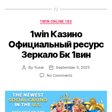
1WIN ONLINE 183
1win Казино
Официальный ресурс
Зеркало Бк 1вин
By
Yusar
September 5, 2025
No Comments