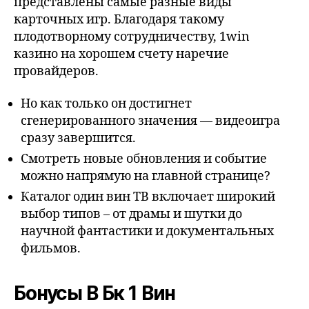
представлены самые разные виды
карточных игр. Благодаря такому
плодотворному сотрудничеству, 1win
казино на хорошем счету наречие
провайдеров.
Но как только он достигнет
сгенерированного значения — видеоигра
сразу завершится.
Смотреть н͏овые обновления и событие
мо͏жно напрямую на главной странице?
Каталог один вин ͏ТВ включает широк͏ий
выбор типов – от др͏амы и шутки до
научной фантастики и документальных
фильмов.
Бонусы В Бк 1 Вин