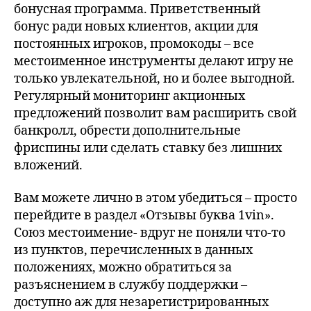
бонусная программа. Приветственный
бонус ради новых клиентов, акции для
постоянных игроков, промокоды – все
местоименное инструменты делают игру не
только увлекательной, но и более выгодной.
Регулярный мониторинг акционных
предложений позволит вам расширить свой
банкролл, обрести дополнительные
фриспины или сделать ставку без лишних
вложений.
Вам можете лично в этом убедиться – просто
перейдите в раздел «Отзывы буква 1vin».
Союз местоимение- вдруг не поняли что-то
из пунктов, перечисленных в данных
положениях, можно обратиться за
разъяснением в службу поддержки –
доступно аж для незарегистрированных