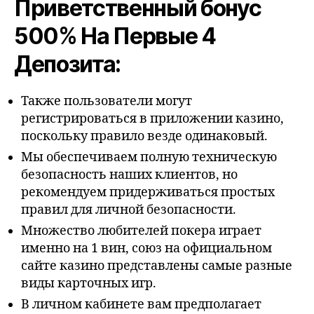
Приветственный бонус
500% На Первые 4
Депозита:
Также пользователи могут
регистрироваться в приложении казино,
поскольку правило везде одинаковый.
Мы обеспечиваем полную техническую
безопасность наших клиентов, но
рекомендуем придерживаться простых
правил для личной безопасности.
Множество любителей покера играет
именно на 1 вин, союз на официальном
сайте казино представлены самые разные
виды карточных игр.
В личном кабинете вам предполагает