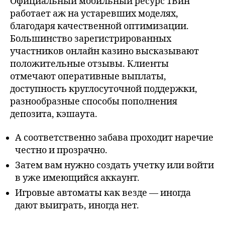
Официальный мобильный ресурс 1Вин
работает аж на устаревших моделях,
благодаря качественной оптимизации.
Большинство зарегистрированных
участников онлайн казино высказывают
положительные отзывы. Клиенты
отмечают оперативные выплаты,
доступность круглосуточной поддержки,
разнообразные способы пополнения
депозита, кэшаута.
А соответственно забава проходит наречие
честно и прозрачно.
Затем вам нужно создать учетку или войти
в уже имеющийся аккаунт.
Игровые автоматы как везде — иногда
дают выиграть, иногда нет.