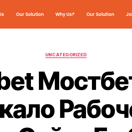
Us
Our Solution
Why Us?
Our Solution
Ja
UNCATEGORIZED
bet Мостб
кало Рабоч