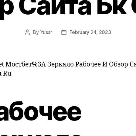
р Сайта Бк 
By
Yusar
February 24, 2023
et Мостбет%3A Зеркало Рабочее И Обзор С
u Ru
абочее