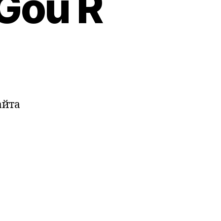
Gou R
айта