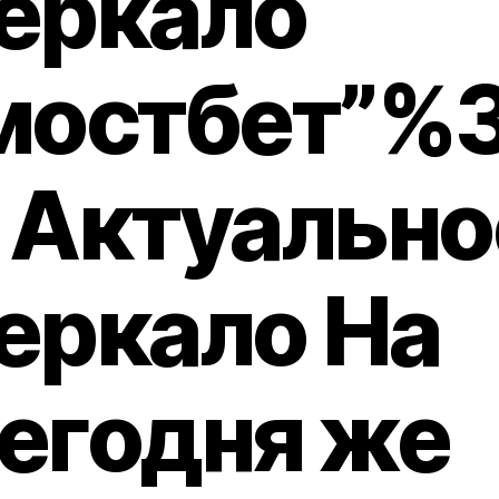
еркало
мостбет”%
 Актуально
еркало На
егодня же