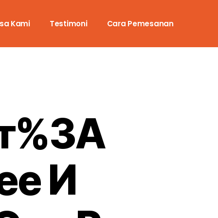
sa Kami
Testimoni
Cara Pemesanan
ет%3A
ее И