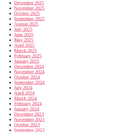
December 2025
November 2025
October 2025
September 2025
August 2025
July 2025
June 2025
May 2025
April 2025
March 2025
February 2025
January 2025
December 2024
November 2024
October 2024
September 2024
July 2024
April 2024
March 2024
February 2024
January 2024
December 2023
November 2023
October 2023
September 2023