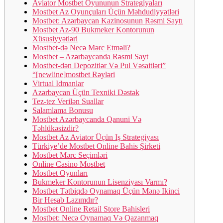
Aviator Mostbet Oyununun Strategiyaları
Mostbet Az Oyunçuları Üçün Məhdudiyyətləri
Mostbet: Azərbaycan Kazinosunun Rəsmi Saytı
Mostbet Az-90 Bukmeker Kontorunun
Xüsusiyyətləri
Mostbet-də Necə Mərc Etməli?
Mostbet – Azərbaycanda Rəsmi Sayt
Mostbet-dən Depozitlər Və Pul Vəsaitləri”
“[newline]mostbet Rəyləri
Virtual Idmanlar
Azərbaycan Üçün Texniki Dəstək
Tez-tez Verilən Suallar
Salamlama Bonusu
Mostbet Azərbaycanda Qanuni Və
Təhlükəsizdir?
Mostbet Az Aviator Üçün Iş Strategiyası
Türkiye’de Mostbet Online Bahis Şirketi
Mostbet Mərc Seçimləri
Online Casino Mostbet
Mostbet Oyunları
Bukmeker Kontorunun Lisenziyası Varmı?
Mostbet Tətbiqdə Oynamaq Üçün Mənə Ikinci
Bir Hesab Lazımdır?
Mostbet Online Retail Store Bahisleri
Mostbet: Necə Oynamaq Və Qazanmaq