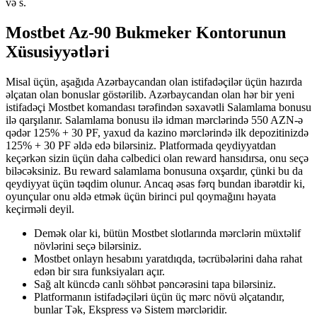
və s.
Mostbet Az-90 Bukmeker Kontorunun
Xüsusiyyətləri
Misal üçün, aşağıda Azərbaycandan olan istifadəçilər üçün hazırda
əlçatan olan bonuslar göstərilib. Azərbaycandan olan hər bir yeni
istifadəçi Mostbet komandası tərəfindən səxavətli Salamlama bonusu
ilə qarşılanır. Salamlama bonusu ilə idman mərclərində 550 AZN-ə
qədər 125% + 30 PF, yaxud da kazino mərclərində ilk depozitinizdə
125% + 30 PF əldə edə bilərsiniz. Platformada qeydiyyatdan
keçərkən sizin üçün daha cəlbedici olan reward hansıdırsa, onu seçə
biləcəksiniz. Bu reward salamlama bonusuna oxşardır, çünki bu da
qeydiyyat üçün təqdim olunur. Ancaq əsas fərq bundan ibarətdir ki,
oyunçular onu əldə etmək üçün birinci pul qoymağını həyata
keçirməli deyil.
Demək olar ki, bütün Mostbet slotlarında mərclərin müxtəlif
növlərini seçə bilərsiniz.
Mostbet onlayn hesabını yaratdıqda, təcrübələrini daha rahat
edən bir sıra funksiyaları açır.
Sağ alt küncdə canlı söhbət pəncərəsini tapa bilərsiniz.
Platformanın istifadəçiləri üçün üç mərc növü əlçatandır,
bunlar Tək, Ekspress və Sistem mərcləridir.