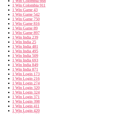
1 Win Colombia 668
1 Win Colombia 911
1 Win Game 43
1 Win Game 542
1 Win Game 750
1 Win Game 816
1 Win Game 89
1 Win Game 897
1 Win India 239
1 Win India 25
1 Win India 481
1 Win India 495
1 Win India 509
1 Win India 693
1 Win India 849
1 Win India 871
1 Win Login 173
1 Win Login 216
1 Win Login 274
1 Win Login 320
1 Win Login 324
1 Win Login 371
1 Win Login 398
1 Win Login 411
1 Win Login 420