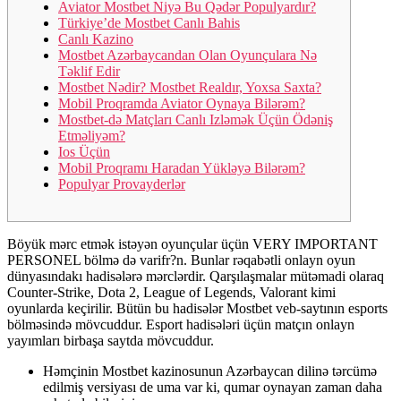
Aviator Mostbet Niyə Bu Qədər Populyardır?
Türkiye’de Mostbet Canlı Bahis
Canlı Kazino
Mostbet Azərbaycandan Olan Oyunçulara Nə
Təklif Edir
Mostbet Nədir? Mostbet Realdır, Yoxsa Saxta?
Mobil Proqramda Aviator Oynaya Bilərəm?
Mostbet-də Matçları Canlı Izləmək Üçün Ödəniş
Etməliyəm?
Ios Üçün
Mobil Proqramı Haradan Yükləyə Bilərəm?
Populyar Provayderlər
Böyük mərc etmək istəyən oyunçular üçün VERY IMPORTANT
PERSONEL bölmə də varifr?n. Bunlar rəqabətli onlayn oyun
dünyasındakı hadisələrə mərclərdir. Qarşılaşmalar mütəmadi olaraq
Counter-Strike, Dota 2, League of Legends, Valorant kimi
oyunlarda keçirilir. Bütün bu hadisələr Mostbet veb-saytının esports
bölməsində mövcuddur. Esport hadisələri üçün matçın onlayn
yayımları birbaşa saytda mövcuddur.
Həmçinin Mostbet kazinosunun Azərbaycan dilinə tərcümə
edilmiş versiyası de uma var ki, qumar oynayan zaman daha