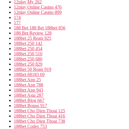
12play My 262
12play Online Casino 476
12play Online Casino 899
174
177
188 Bet 188 Bet 188bet 856
188 Bet Review 128
188bet 25 Reais 925
188bet 250 142
188bet 250 454
188bet 250 510
188bet 250 680
188bet 250 829
188bet 50 Reais 919
188bet 68183 69
188bet App 25
188bet App 788
188bet App 943
188bet Asia 287
188bet Blog 667
188bet Bonus 917
188bet Cho Dien Thoai 125
188bet Cho Dien Thoai 416
188bet Cho Dien Thoai 738
188bet Codes 753