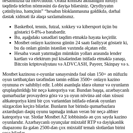
hesabınızda da mövcuddur. Orada köhnəsi aktuallığını itirdiyi
təqdirdə telefon nömrəsini də dəyişə bilərsiniz. Qeydiyyatın
çətinliyinə, həmçinin” “hesabın bloklanmasına gəldikdə, dərhal
dəstək xidməti ilə əlaqə saxlamalısınız.
Basketbol, tennis, futzal, xokkey və kibersport üçün bu
göstərici 6-8%-ə bərabərdir.
Bu, aşağıdakı sənədləri təqdim etməklə həyata keçirilir.
Mostbet onlayn kazinosu günün 24 saatı fəaliyyət göstərir ki,
bu da onları günün istənilən vaxtında əlçatan edir.
Hesaba vəsait yatırmağın mümkün yolları arasında lender
kartları və elektrum pul kisələrindən istifadə etməklə yanaşı,
Bitcoin kriptovalyutası və ADVCASH, Payeer, Skinpay və s.
Mostbet kazinosu e-oyunlar sənayesində fəal olan 150+ ən nüfuzlu
oyun tərtibatçıları tərəfindən təmin edilən 3500+ onlayn kazino
oyununa ev sahibliyi edir. Lobbi asanlıqla idarə olunur və oyunların
qruplaşdırıldığı bir neçə kateqoriya var. Bundan başqa, azərbaycanlı
qumarbazlar provayderə görə və ya oyun növünə aid olan xüsusi
altkateqoriya kimi bir çox variantdan istifadə edərək oyunları
süzgəcdən keçirə bilərlər. Bunların hər birində qumarbazlara
axtardıqları dəqiq oyunu tapmağa imkan verən bir neçə altbier
kateqoriya var. Slotlar Mostbet AZ lobbisində ən çox sayda kazino
oyunlarıdır. Azərbaycanlı oyunçular müxtəlif RTP və dəyişkənlik
diapazonu ilə gələn 2500-dən çox müxtəlif temalı slotlardan birini
seçə bilərlər.