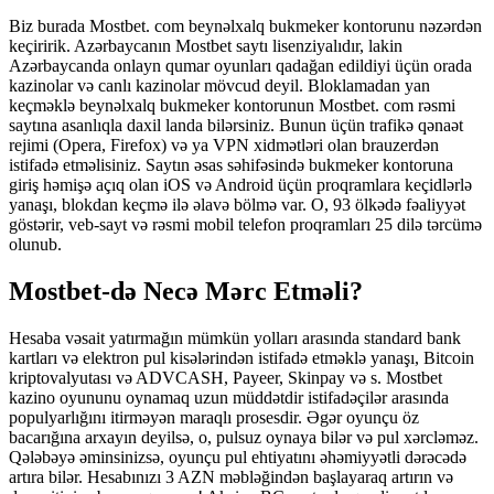
Biz burada Mostbet. com beynəlxalq bukmeker kontorunu nəzərdən
keçiririk. Azərbaycanın Mostbet saytı lisenziyalıdır, lakin
Azərbaycanda onlayn qumar oyunları qadağan edildiyi üçün orada
kazinolar və canlı kazinolar mövcud deyil. Bloklamadan yan
keçməklə beynəlxalq bukmeker kontorunun Mostbet. com rəsmi
saytına asanlıqla daxil landa bilərsiniz. Bunun üçün trafikə qənaət
rejimi (Opera, Firefox) və ya VPN xidmətləri olan brauzerdən
istifadə etməlisiniz. Saytın əsas səhifəsində bukmeker kontoruna
giriş həmişə açıq olan iOS və Android üçün proqramlara keçidlərlə
yanaşı, blokdan keçmə ilə əlavə bölmə var. O, 93 ölkədə fəaliyyət
göstərir, veb-sayt və rəsmi mobil telefon proqramları 25 dilə tərcümə
olunub.
Mostbet-də Necə Mərc Etməli?
Hesaba vəsait yatırmağın mümkün yolları arasında standard bank
kartları və elektron pul kisələrindən istifadə etməklə yanaşı, Bitcoin
kriptovalyutası və ADVCASH, Payeer, Skinpay və s. Mostbet
kazino oyununu oynamaq uzun müddətdir istifadəçilər arasında
populyarlığını itirməyən maraqlı prosesdir. Əgər oyunçu öz
bacarığına arxayın deyilsə, o, pulsuz oynaya bilər və pul xərcləməz.
Qələbəyə əminsinizsə, oyunçu pul ehtiyatını əhəmiyyətli dərəcədə
artıra bilər. Hesabınızı 3 AZN məbləğindən başlayaraq artırın və