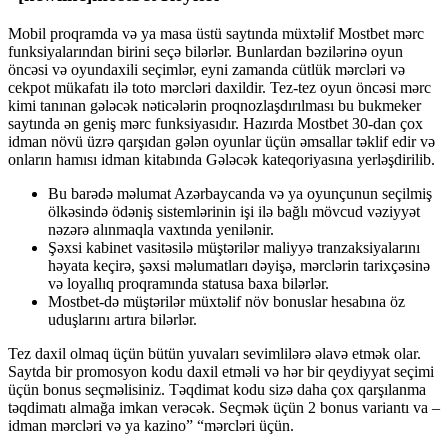
Mobil proqramda və ya masa üstü saytında müxtəlif Mostbet mərc
funksiyalarından birini seçə bilərlər. Bunlardan bəzilərinə oyun
öncəsi və oyundaxili seçimlər, eyni zamanda cütlük mərcləri və
cekpot mükafatı ilə toto mərcləri daxildir. Tez-tez oyun öncəsi mərc
kimi tanınan gələcək nəticələrin proqnozlaşdırılması bu bukmeker
saytında ən geniş mərc funksiyasıdır. Hazırda Mostbet 30-dan çox
idman növü üzrə qarşıdan gələn oyunlar üçün əmsallar təklif edir və
onların hamısı idman kitabında Gələcək kateqoriyasına yerləşdirilib.
Bu barədə məlumat Azərbaycanda və ya oyunçunun seçilmiş
ölkəsində ödəniş sistemlərinin işi ilə bağlı mövcud vəziyyət
nəzərə alınmaqla vaxtında yenilənir.
Şəxsi kabinet vasitəsilə müştərilər maliyyə tranzaksiyalarını
həyata keçirə, şəxsi məlumatları dəyişə, mərclərin tarixçəsinə
və loyallıq proqramında statusa baxa bilərlər.
Mostbet-də müştərilər müxtəlif növ bonuslar hesabına öz
uduşlarını artıra bilərlər.
Tez daxil olmaq üçün bütün yuvaları sevimlilərə əlavə etmək olar.
Saytda bir promosyon kodu daxil etməli və hər bir qeydiyyat seçimi
üçün bonus seçməlisiniz. Təqdimat kodu sizə daha çox qarşılanma
təqdimatı almağa imkan verəcək. Seçmək üçün 2 bonus variantı va –
idman mərcləri və ya kazino” “mərcləri üçün.