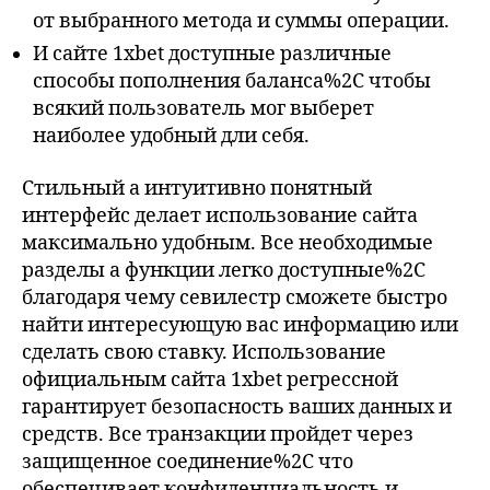
от выбранного метода и суммы операции.
И сайте 1xbet доступные различные
способы пополнения баланса%2C чтобы
всякий пользователь мог выберет
наиболее удобный дли себя.
Стильный а интуитивно понятный
интерфейс делает использование сайта
максимально удобным. Все необходимые
разделы а функции легко доступные%2C
благодаря чему севилестр сможете быстро
найти интересующую вас информацию или
сделать свою ставку. Использование
официальным сайта 1xbet регрессной
гарантирует безопасность ваших данных и
средств. Все транзакции пройдет через
защищенное соединение%2C что
обеспечивает конфиденциальность и