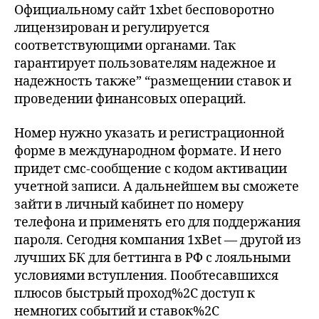
Официальному сайт 1xbet бесповоротно
лицензирован и регулируется
соответствующими органами. Так
гарантирует пользователям надежное и
надежность также” “размещении ставок и
проведении финансовых операций.
Номер нужно указать и регистрационной
форме в международном формате. И него
придет смс-сообщение с кодом активации
учетной записи. А дальнейшем вы сможете
зайти в личный кабинет по номеру
телефона и применять его для поддержания
пароля. Сегодня компания 1xBet — другой из
лучших БК для беттинга в РФ с лояльными
условиями вступления. Пообтесавшихся
плюсов быстрый проход%2C доступ к
немногих событий и ставок%2C