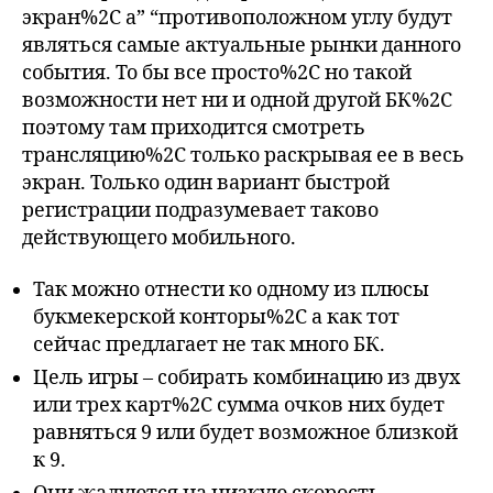
экран%2C а” “противоположном углу будут
являться самые актуальные рынки данного
события. То бы все просто%2C но такой
возможности нет ни и одной другой БК%2C
поэтому там приходится смотреть
трансляцию%2C только раскрывая ее в весь
экран. Только один вариант быстрой
регистрации подразумевает таково
действующего мобильного.
Так можно отнести ко одному из плюсы
букмекерской конторы%2C а как тот
сейчас предлагает не так много БК.
Цель игры – собирать комбинацию из двух
или трех карт%2C сумма очков них будет
равняться 9 или будет возможное близкой
к 9.