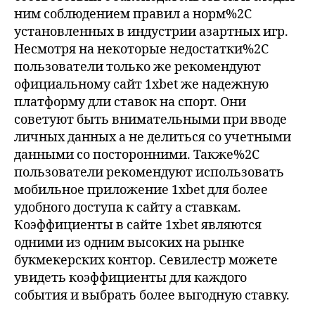
ним соблюдением правил а норм%2C
установленных в индустрии азартных игр.
Несмотря на некоторые недостатки%2C
пользователи только же рекомендуют
официальному сайт 1xbet же надежную
платформу дли ставок на спорт. Они
советуют быть внимательными при вводе
личных данных а не делиться со учетными
данными со посторонними. Также%2C
пользователи рекомендуют использовать
мобильное приложение 1xbet для более
удобного доступа к сайту а ставкам.
Коэффициенты в сайте 1xbet являются
одними из одним высоких на рынке
букмекерских контор. Севилестр можете
увидеть коэффициенты для каждого
события и выбрать более выгодную ставку.