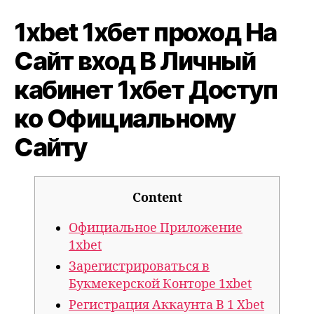
1xbet 1хбет проход На
Сайт вход В Личный
кабинет 1хбет Доступ
ко Официальному
Сайту
Content
Официальное Приложение
1xbet
Зарегистрироваться в
Букмекерской Конторе 1xbet
Регистрация Аккаунта В 1 Xbet