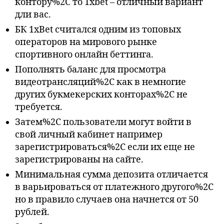
контору%2C то 1xbet – отличный вариант
дли вас.
БК 1xBet считался одним из топовых
операторов на мирового рынке
спортивного онлайн беттинга.
Пополнять баланс для просмотра
видеотрансляций%2C как в немногие
других букмекерских конторах%2C не
требуется.
Затем%2C пользователи могут войти в
свой личный кабинет например
зарегистрироваться%2C если их еще не
зарегистрированы на сайте.
Минимальная сумма депозита отличается
в варьироваться от платежного другого%2C
но в правило случаев она начнется от 50
рублей.