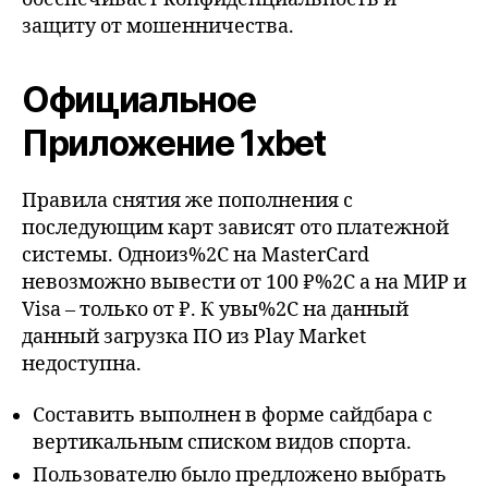
защиту от мошенничества.
Официальное
Приложение 1xbet
Правила снятия же пополнения с
последующим карт зависят ото платежной
системы. Одноиз%2C на MasterCard
невозможно вывести от 100 ₽%2C а на МИР и
Visa – только от ₽. К увы%2C на данный
данный загрузка ПО из Play Market
недоступна.
Составить выполнен в форме сайдбара с
вертикальным списком видов спорта.
Пользователю было предложено выбрать