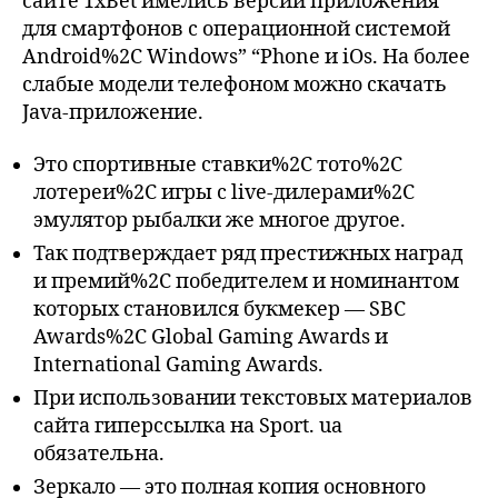
сайте 1xBet имелись версии приложения
для смартфонов с операционной системой
Android%2C Windows” “Phone и iOs. На более
слабые модели телефоном можно скачать
Java-приложение.
Это спортивные ставки%2C тото%2C
лотереи%2C игры с live-дилерами%2C
эмулятор рыбалки же многое другое.
Так подтверждает ряд престижных наград
и премий%2C победителем и номинантом
которых становился букмекер — SBC
Awards%2C Global Gaming Awards и
International Gaming Awards.
При использовании текстовых материалов
сайта гиперссылка на Sport. ua
обязательна.
Зеркало — это полная копия основного