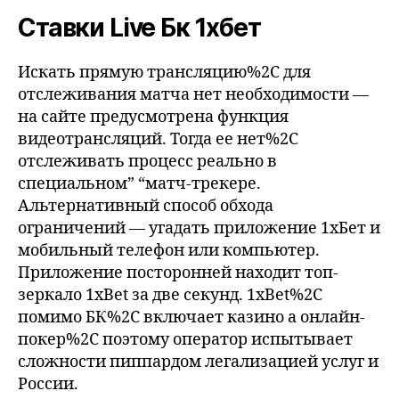
Ставки Live Бк 1хбет
Искать прямую трансляцию%2C для
отслеживания матча нет необходимости —
на сайте предусмотрена функция
видеотрансляций. Тогда ее нет%2C
отслеживать процесс реально в
специальном” “матч-трекере.
Альтернативный способ обхода
ограничений — угадать приложение 1хБет и
мобильный телефон или компьютер.
Приложение посторонней находит топ-
зеркало 1xBet за две секунд. 1xBet%2C
помимо БК%2C включает казино а онлайн-
покер%2C поэтому оператор испытывает
сложности пиппардом легализацией услуг и
России.