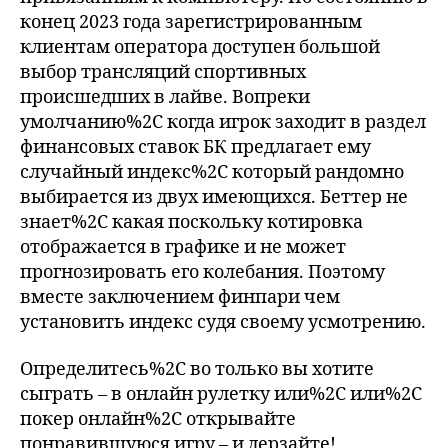
конец 2023 года зарегистрированным
клиентам оператора доступен большой
выбор трансляций спортивных
происшедших в лайве. Вопреки
умолчанию%2C когда игрок заходит в раздел
финансовых ставок БК предлагает ему
случайный индекс%2C который рандомно
выбирается из двух имеющихся. Беттер не
знает%2C какая поскольку котировка
отображается в графике и не может
прогнозировать его колебания. Поэтому
вместе заключением финпари чем
установить индекс судя своему усмотрению.
Определитесь%2C во только вы хотите
сыграть – в онлайн рулетку или%2C или%2C
покер онлайн%2C открывайте
понравившуюся игру – и дерзайте!