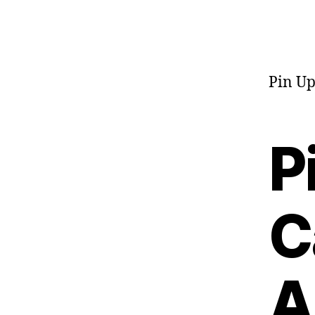
Pin Up
P
C
A