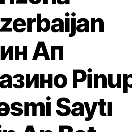
zerbaijan
ин Ап
азино Pinu
əsmi Saytı