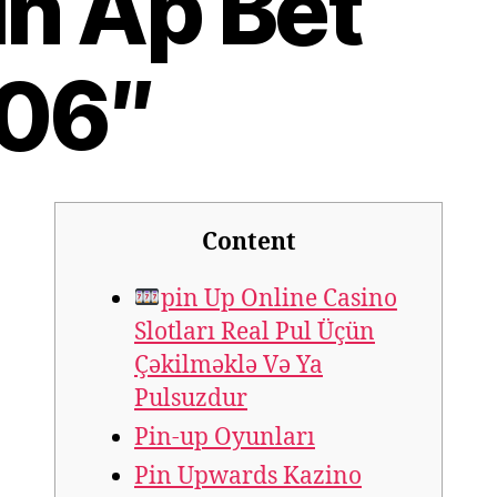
in Ap Bet
06″
Content
pin Up Online Casino
Slotları Real Pul Üçün
Çəkilməklə Və Ya
Pulsuzdur
Pin-up Oyunları
Pin Upwards Kazino