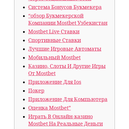
Система Бонусов Букмекера
“обзор Букмекерской
Компании Mostbet Узбекистан
Mostbet Live Ставки
Спортивные Ставки
Лучшие Игровые Автоматы
Мобильный Mostbet
Казино, Слоты И Другие Игры
От Mostbet
Приложение Для Ios
Покер
Приложение Для Компьютера
Оценка Mostbet”
Играть В Онлайн-казино
Mostbet На Реальные Деньги