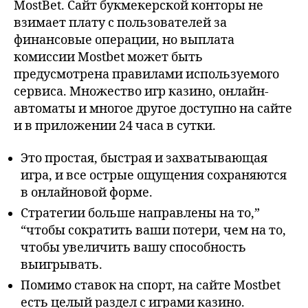
MostBet. Сайт букмекерской конторы не
взимает плату с пользователей за
финансовые операции, но выплата
комиссии Mostbet может быть
предусмотрена правилами используемого
сервиса. Множество игр казино, онлайн-
автоматы и многое другое доступно на сайте
и в приложении 24 часа в сутки.
Это простая, быстрая и захватывающая
игра, и все острые ощущения сохраняются
в онлайновой форме.
Стратегии больше направлены на то,”
“чтобы сократить ваши потери, чем на то,
чтобы увеличить вашу способность
выигрывать.
Помимо ставок на спорт, на сайте Mostbet
есть целый раздел с играми казино.