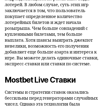
лотерей. В любом случае, суть этих игр
заключается в том, что пользователь
покупает определенное количество
лотерейных билетов и ждет начала
розыгрыша. Чем больше совпадений с
купленными билетами, тем больше
выплата. Хотя шансы выиграть джекпот
невелики, возможность его получения
добавляет еще больше азарта и интереса к
игре. Вы можете делать одиночные ставки,
экспресс-ставки или ставки по системе.
Mostbet Live Ставки
Системы и стратегии ставок оказались
бессильны перед генераторами случайных
чисел. Однако эта технология была