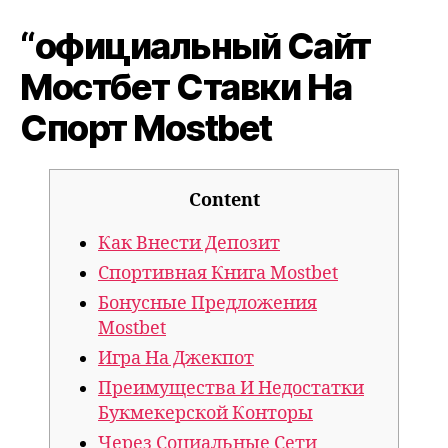
“официальный Сайт
Мостбет Ставки На
Спорт Mostbet
Content
Как Внести Депозит
Спортивная Книга Mostbet
Бонусные Предложения
Mostbet
Игра На Джекпот
Преимущества И Недостатки
Букмекерской Конторы
Через Социальные Сети