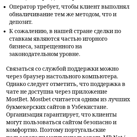
Оператор требует, чтобы клиент выполнял
обналичивание тем же методом, что и
депозит.
К сожалению, в нашей стране сделки по
ставкам являются частью игорного
бизнеса, запрещенного на
законодательном уровне.
Связаться со службой поддержки можно
через браузер настольного компьютера.
Однако следует отметить, что поддержка в
чате не доступна через приложение
MostBet. Mostbet считается одним из лучших
букмекерских сайтов в Узбекистане.
Организация гарантирует, что клиенты
могут пользоваться сайтом безопасно и
комфортно. Поэтому португальские