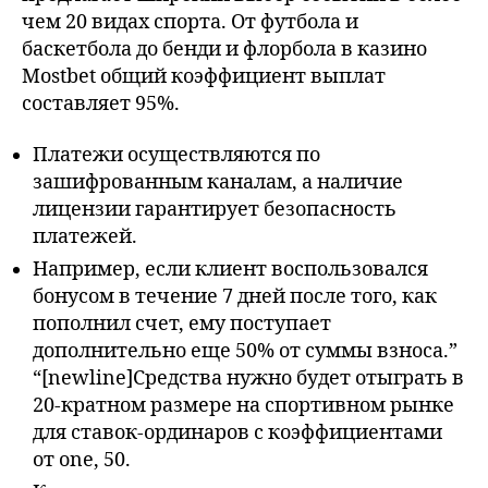
чем 20 видах спорта. От футбола и
баскетбола до бенди и флорбола в казино
Mostbet общий коэффициент выплат
составляет 95%.
Платежи осуществляются по
зашифрованным каналам, а наличие
лицензии гарантирует безопасность
платежей.
Например, если клиент воспользовался
бонусом в течение 7 дней после того, как
пополнил счет, ему поступает
дополнительно еще 50% от суммы взноса.”
“[newline]Средства нужно будет отыграть в
20-кратном размере на спортивном рынке
для ставок-ординаров с коэффициентами
от one, 50.