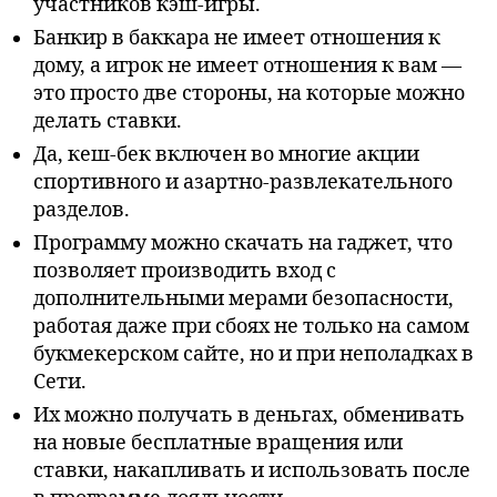
участников кэш-игры.
Банкир в баккара не имеет отношения к
дому, а игрок не имеет отношения к вам —
это просто две стороны, на которые можно
делать ставки.
Да, кеш-бек включен во многие акции
спортивного и азартно-развлекательного
разделов.
Программу можно скачать на гаджет, что
позволяет производить вход с
дополнительными мерами безопасности,
работая даже при сбоях не только на самом
букмекерском сайте, но и при неполадках в
Сети.
Их можно получать в деньгах, обменивать
на новые бесплатные вращения или
ставки, накапливать и использовать после