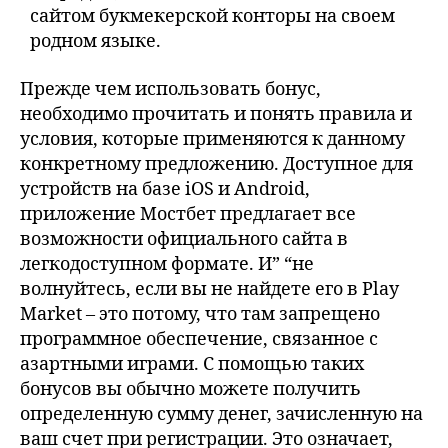
сайтом букмекерской конторы на своем
родном языке.
Прежде чем использовать бонус,
необходимо прочитать и понять правила и
условия, которые применяются к данному
конкретному предложению. Доступное для
устройств на базе iOS и Android,
приложение Мостбет предлагает все
возможности официального сайта в
легкодоступном формате. И” “не
волнуйтесь, если вы не найдете его в Play
Market – это потому, что там запрещено
программное обеспечение, связанное с
азартными играми. С помощью таких
бонусов вы обычно можете получить
определенную сумму денег, зачисленную на
ваш счет при регистрации. Это означает,