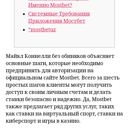
Именно Mostbet?
Системные Требования
Приложения Мостбет
“mostbetuz
Майкл Коннелли без обиняков объясняет
основные шаги, которые необходимо
предпринять для авторизации на
официальном сайте Mostbet. Всего за шесть
простых шагов клиенты могут получить
доступ к своим личным счетам и делать
ставки безопасно и надежно. Да, Mostbet
также предлагает ряд других услуг, таких
как ставки на виртуальный спорт, ставки на
киберспорт и игры в казино.