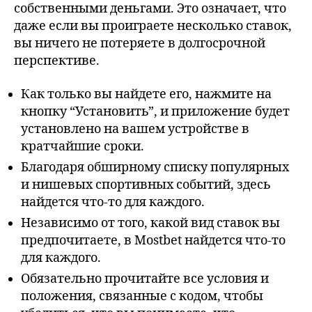
собственными деньгами. Это означает, что
даже если вы проиграете несколько ставок,
вы ничего не потеряете в долгосрочной
перспективе.
Как только вы найдете его, нажмите на
кнопку “Установить”, и приложение будет
установлено на вашем устройстве в
кратчайшие сроки.
Благодаря обширному списку популярных
и нишевых спортивных событий, здесь
найдется что-то для каждого.
Независимо от того, какой вид ставок вы
предпочитаете, в Mostbet найдется что-то
для каждого.
Обязательно прочитайте все условия и
положения, связанные с кодом, чтобы