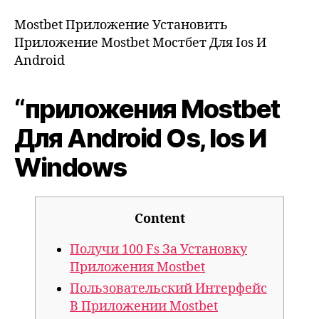
Mostbet Приложение Установить
Приложение Mostbet Мостбет Для Ios И
Android
“приложения Mostbet
Для Android Os, Ios И
Windows
Content
Получи 100 Fs За Установку
Приложения Mostbet
Пользовательский Интерфейс
В Приложении Mostbet