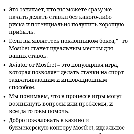
Это означает, что вы можете сразу же
начать делать ставки без какого-либо
риска и потенциально получить хорошую
прибыль.
Если вы являетесь поклонником бокса,” “то
Mostbet станет идеальным местом для
ваших ставок.
Aviator от Mostbet – это популярная игра,
которая позволяет делать ставки на спорт
захватывающим и инновационным
способом.
Мы понимаем, что в процессе игры могут
возникнуть вопросы или проблемы, и
всегда готовы помочь.
Добро пожаловать в казино и
букмекерскую контору Mostbet, идеальное