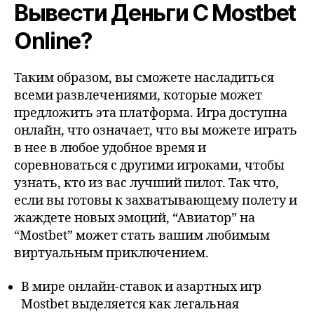
Вывести Деньги С Mostbet
Online?
Таким образом, вы сможете насладиться
всеми развлечениями, которые может
предложить эта платформа. Игра доступна
онлайн, что означает, что вы можете играть
в нее в любое удобное время и
соревноваться с другими игроками, чтобы
узнать, кто из вас лучший пилот. Так что,
если вы готовы к захватывающему полету и
жаждете новых эмоций, “Авиатор” на
“Mostbet” может стать вашим любимым
виртуальным приключением.
В мире онлайн-ставок и азартных игр
Mostbet выделяется как легальная