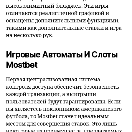
высоколимитный блэкджек. Эти игры
отличаются реалистичной графикой и
оснащены дополнительными функциями,
такими как дополнительные ставки и игра
на несколько рук.
Игровые Автоматы И Слоты
Mostbet
Первая централизованная система
контроля доступа обеспечит безопасность
каждой транзакции, а выигрыши
пользователей будут гарантированы. Если
вы являетесь поклонником американского
футбола, то Mostbet станет идеальным
местом для совершения ставок. Это лишь
некоторые из преимуществ, предлагаемых