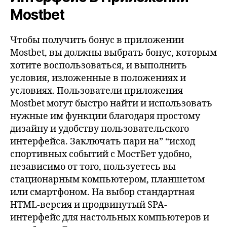
Mostbet
Чтобы получить бонус в приложении
Mostbet, вы должны выбрать бонус, которым
хотите воспользоваться, и выполнить
условия, изложенные в положениях и
условиях. Пользователи приложения
Mostbet могут быстро найти и использовать
нужные им функции благодаря простому
дизайну и удобству пользовательского
интерфейса. Заключать пари на” “исход
спортивных событий с МостБет удобно,
независимо от того, пользуетесь вы
стационарным компьютером, планшетом
или смартфоном. На выбор стандартная
HTML-версия и продвинутый SPA-
интерфейс для настольных компьютеров и