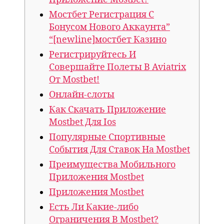
Мостбет Регистрация С
Бонусом Нового Аккаунта”
“[newline]мостбет Казино
Регистрируйтесь И
Совершайте Полеты В Aviatrix
От Mostbet!
Онлайн-слоты
Как Скачать Приложение
Mostbet Для Ios
Популярные Спортивные
События Для Ставок На Mostbet
Преимущества Мобильного
Приложения Mostbet
Приложения Mostbet
Есть Ли Какие-либо
Ограничения В Mostbet?