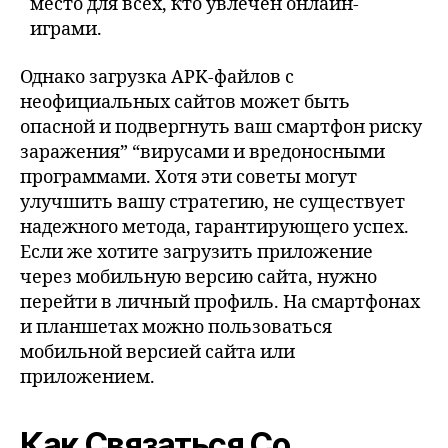
место для всех, кто увлечен онлайн-
играми.
Однако загрузка APK-файлов с
неофициальных сайтов может быть
опасной и подвергнуть ваш смартфон риску
заражения” “вирусами и вредоносными
программами. Хотя эти советы могут
улучшить вашу стратегию, не существует
надежного метода, гарантирующего успех.
Если же хотите загрузить приложение
через мобильную версию сайта, нужно
перейти в личный профиль. На смартфонах
и планшетах можно пользоваться
мобильной версией сайта или
приложением.
Как Связаться Со