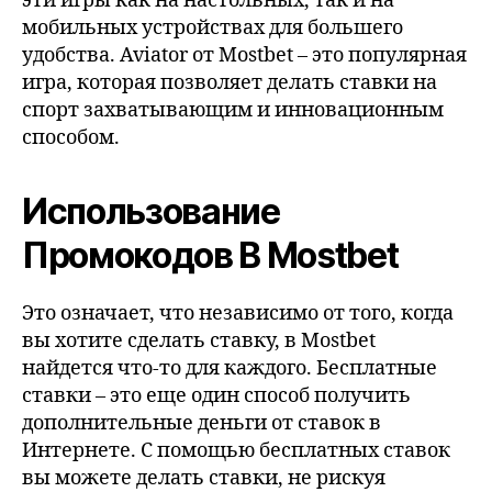
эти игры как на настольных, так и на
мобильных устройствах для большего
удобства. Aviator от Mostbet – это популярная
игра, которая позволяет делать ставки на
спорт захватывающим и инновационным
способом.
Использование
Промокодов В Mostbet
Это означает, что независимо от того, когда
вы хотите сделать ставку, в Mostbet
найдется что-то для каждого. Бесплатные
ставки – это еще один способ получить
дополнительные деньги от ставок в
Интернете. С помощью бесплатных ставок
вы можете делать ставки, не рискуя