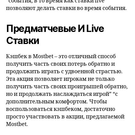
“события, в то время как ставки live
позволяют делать ставки во время события.
Предматчевые И Live
Ставки
Кэшбек в Mostbet – это отличный способ
получить часть своих потерь обратно и
продолжить играть с удвоенной страстью.
Эта акция позволяет игрокам не только
получить часть своих проигрышей обратно,
но и продолжать наслаждаться игрой” “с
дополнительным комфортом. Чтобы
воспользоваться кэшбеком, достаточно
просто участвовать в акции, предлагаемой
Mostbet.