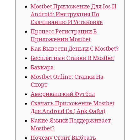
Mostbet Приложение Для Ios И
Android: Инструкция По
Скачиванию И Установке
Процесс Регистрации В
Приложении Mostbet
Как Вывести Деньги С Mostbet?
Бесплатные Ставки В Mostbet
Баккара
Mostbet Online: Ставки На
Спорт
Американский Футбол
Скачать Приложение Mostbet
Для Android Os ( Apk Файл)
Какие Языки Поддерживает
Mostbet?
Почему Стоит Выбрать