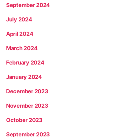
September 2024
July 2024
April 2024
March 2024
February 2024
January 2024
December 2023
November 2023
October 2023
September 2023