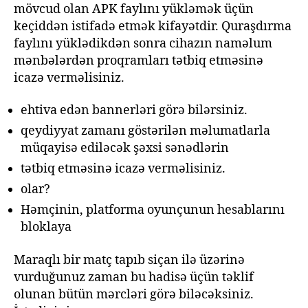
mövcud olan APK faylını yükləmək üçün
keçiddən istifadə etmək kifayətdir. Quraşdırma
faylını yüklədikdən sonra cihazın naməlum
mənbələrdən proqramları tətbiq etməsinə
icazə verməlisiniz.
ehtiva edən bannerləri görə bilərsiniz.
qeydiyyat zamanı göstərilən məlumatlarla
müqayisə ediləcək şəxsi sənədlərin
tətbiq etməsinə icazə verməlisiniz.
olar?
Həmçinin, platforma oyunçunun hesablarını
bloklaya
Maraqlı bir matç tapıb siçan ilə üzərinə
vurduğunuz zaman bu hadisə üçün təklif
olunan bütün mərcləri görə biləcəksiniz.