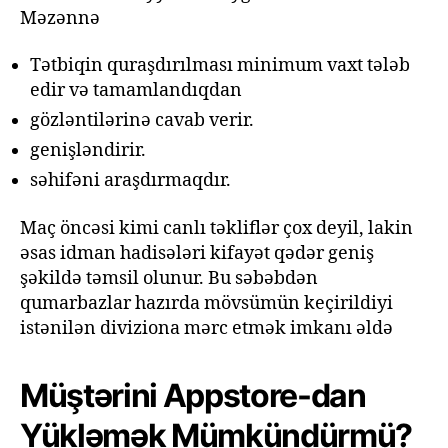
Məzənnə
Tətbiqin quraşdırılması minimum vaxt tələb
edir və tamamlandıqdan
gözləntilərinə cavab verir.
genişləndirir.
səhifəni araşdırmaqdır.
Maç öncəsi kimi canlı təkliflər çox deyil, lakin
əsas idman hadisələri kifayət qədər geniş
şəkildə təmsil olunur. Bu səbəbdən
qumarbazlar hazırda mövsümün keçirildiyi
istənilən diviziona mərc etmək imkanı əldə
Müştərini Appstore-dan
Yükləmək Mümkündürmü?