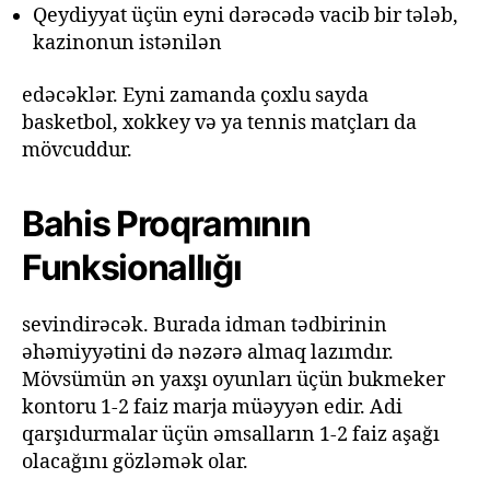
Qeydiyyat üçün eyni dərəcədə vacib bir tələb,
kazinonun istənilən
edəcəklər. Eyni zamanda çoxlu sayda
basketbol, ​​xokkey və ya tennis matçları da
mövcuddur.
Bahis Proqramının
Funksionallığı
sevindirəcək. Burada idman tədbirinin
əhəmiyyətini də nəzərə almaq lazımdır.
Mövsümün ən yaxşı oyunları üçün bukmeker
kontoru 1-2 faiz marja müəyyən edir. Adi
qarşıdurmalar üçün əmsalların 1-2 faiz aşağı
olacağını gözləmək olar.