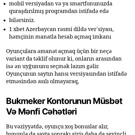
mobil versiyadan və ya smartfonunuzda
quraşdırılmış proqramdan istifadə edə
bilərsiniz.
1 xbet Azerbaycan rəsmi dildə ver`siyası,
həmçinin manatla hesab açmaq imkanı
Oyunçulara əmanət açmaq üçün bir neçə
variant da təklif olunur ki, onların arasından
isə ən uyğununu seçmək lazım gəlir.
Oyunçunun saytın hansı versiyasından istifadə
etməsindən asılı olmayaraq,
Bukmeker Kontorunun Müsbət
Və Mənfi Cəhətləri
Bu vəziyyətdə, oyunçu xoş bonuslar alır,
bununla da sayta sonrakı giriş daha da sevincli