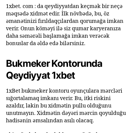
1xbet. com : da qeydiyyatdan keçmək bir neçə
məqsədə xidmət edir. İlk növbədə, bu, öz
əmanətinizi fırıldaqçılardan qorumağa imkan
verir. Onun köməyi ilə siz qumar karyeranıza
daha səmərəli başlamağa imkan verəcək
bonuslar da əldə edə bilərsiniz.
Bukmeker Kontorunda
Qeydiyyat 1xbet
1xBet bukmeker kontoru oyunçulara mərcləri
sığortalamaq imkanı verir. Bu, itki riskini
azaldır, lakin bu xidmətin pullu olduğunu
unutmayın. Xidmətin dəyəri mərcin qoyulduğu
hadisənin əmsalından asılı olacaq.