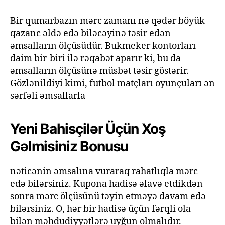
Bir qumarbazın mərc zamanı nə qədər böyük
qazanc əldə edə biləcəyinə təsir edən
əmsalların ölçüsüdür. Bukmeker kontorları
daim bir-biri ilə rəqabət aparır ki, bu da
əmsalların ölçüsünə müsbət təsir göstərir.
Gözlənildiyi kimi, futbol matçları oyunçuları ən
sərfəli əmsallarla
Yeni Bahisçilər Üçün Xoş
Gəlmisiniz Bonusu
nəticənin əmsalına vuraraq rahatlıqla mərc
edə bilərsiniz. Kupona hadisə əlavə etdikdən
sonra mərc ölçüsünü təyin etməyə davam edə
bilərsiniz. O, hər bir hadisə üçün fərqli ola
bilən məhdudiyyətlərə uyğun olmalıdır.