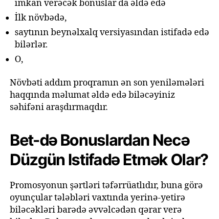
imkan verəcək bonuslar da əldə edə
İlk növbədə,
saytının beynəlxalq versiyasından istifadə edə
bilərlər.
O,
Növbəti addım proqramın ən son yeniləmələri
haqqında məlumat əldə edə biləcəyiniz
səhifəni araşdırmaqdır.
Bet-də Bonuslardan Necə
Düzgün Istifadə Etmək Olar?
Promosyonun şərtləri təfərrüatlıdır, buna görə
oyunçular tələbləri vaxtında yerinə-yetirə
biləcəkləri barədə əvvəlcədən qərar verə