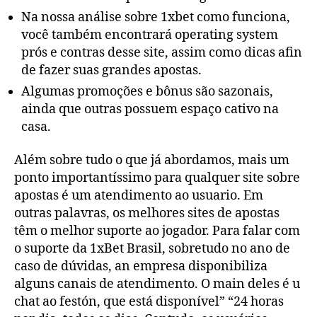
Na nossa análise sobre 1xbet como funciona,
você também encontrará operating system
prós e contras desse site, assim como dicas afin
de fazer suas grandes apostas.
Algumas promoções e bônus são sazonais,
ainda que outras possuem espaço cativo na
casa.
Além sobre tudo o que já abordamos, mais um
ponto importantíssimo para qualquer site sobre
apostas é um atendimento ao usuario. Em
outras palavras, os melhores sites de apostas
têm o melhor suporte ao jogador. Para falar com
o suporte da 1xBet Brasil, sobretudo no ano de
caso de dúvidas, an empresa disponibiliza
alguns canais de atendimento. O main deles é u
chat ao festón, que está disponível” “24 horas