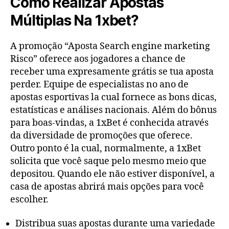
Como Realizar Apostas
Múltiplas Na 1xbet?
A promoção “Aposta Search engine marketing
Risco” oferece aos jogadores a chance de
receber uma expresamente grátis se tua aposta
perder. Equipe de especialistas no ano de
apostas esportivas la cual fornece as bons dicas,
estatísticas e análises nacionais. Além do bônus
para boas-vindas, a 1xBet é conhecida através
da diversidade de promoções que oferece.
Outro ponto é la cual, normalmente, a 1xBet
solicita que você saque pelo mesmo meio que
depositou. Quando ele não estiver disponível, a
casa de apostas abrirá mais opções para você
escolher.
Distribua suas apostas durante uma variedade