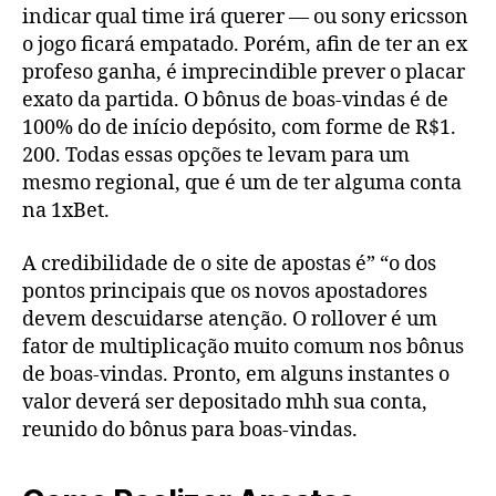
indicar qual time irá querer — ou sony ericsson
o jogo ficará empatado. Porém, afin de ter an ex
profeso ganha, é imprecindible prever o placar
exato da partida. O bônus de boas-vindas é de
100% do de início depósito, com forme de R$1.
200. Todas essas opções te levam para um
mesmo regional, que é um de ter alguma conta
na 1xBet.
A credibilidade de o site de apostas é” “o dos
pontos principais que os novos apostadores
devem descuidarse atenção. O rollover é um
fator de multiplicação muito comum nos bônus
de boas-vindas. Pronto, em alguns instantes o
valor deverá ser depositado mhh sua conta,
reunido do bônus para boas-vindas.