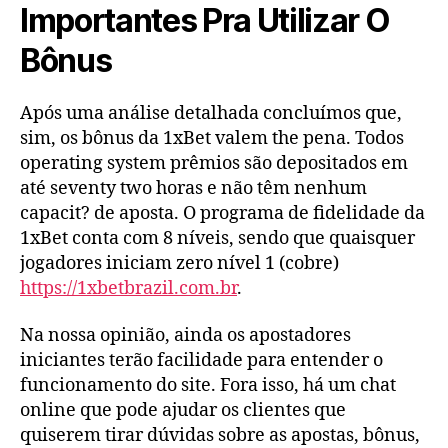
Importantes Pra Utilizar O
Bônus
Após uma análise detalhada concluímos que,
sim, os bônus da 1xBet valem the pena. Todos
operating system prêmios são depositados em
até seventy two horas e não têm nenhum
capacit? de aposta. O programa de fidelidade da
1xBet conta com 8 níveis, sendo que quaisquer
jogadores iniciam zero nível 1 (cobre)
https://1xbetbrazil.com.br
.
Na nossa opinião, ainda os apostadores
iniciantes terão facilidade para entender o
funcionamento do site. Fora isso, há um chat
online que pode ajudar os clientes que
quiserem tirar dúvidas sobre as apostas, bônus,