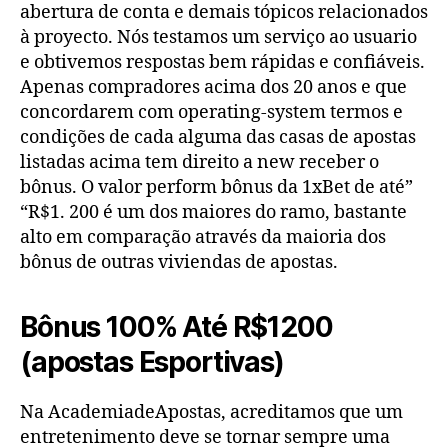
abertura de conta e demais tópicos relacionados
à proyecto. Nós testamos um serviço ao usuario
e obtivemos respostas bem rápidas e confiáveis.
Apenas compradores acima dos 20 anos e que
concordarem com operating-system termos e
condições de cada alguma das casas de apostas
listadas acima tem direito a new receber o
bônus. O valor perform bônus da 1xBet de até”
“R$1. 200 é um dos maiores do ramo, bastante
alto em comparação através da maioria dos
bônus de outras viviendas de apostas.
Bônus 100% Até R$1200
(apostas Esportivas)
Na AcademiadeApostas, acreditamos que um
entretenimento deve se tornar sempre uma