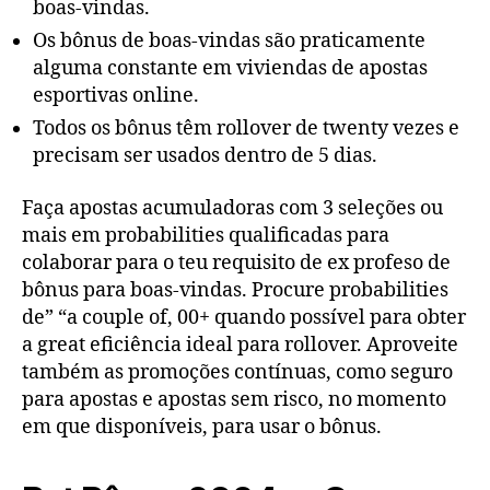
boas-vindas.
Os bônus de boas-vindas são praticamente
alguma constante em viviendas de apostas
esportivas online.
Todos os bônus têm rollover de twenty vezes e
precisam ser usados dentro de 5 dias.
Faça apostas acumuladoras com 3 seleções ou
mais em probabilities qualificadas para
colaborar para o teu requisito de ex profeso de
bônus para boas-vindas. Procure probabilities
de” “a couple of, 00+ quando possível para obter
a great eficiência ideal para rollover. Aproveite
também as promoções contínuas, como seguro
para apostas e apostas sem risco, no momento
em que disponíveis, para usar o bônus.