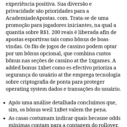
experiência positiva. Sua diversão e
privacidade são prioridades para a
AcademiadeApostas. com. Trata-se de uma
promoção para jogadores iniciantes, na qual a
quantia sobre R$1. 200 reais é liberada afin de
apostas esportivas tais como bônus de boas-
vindas. Os fãs de jogos de cassino podem optar
por um bônus opcional, que combina custos
bônus nas seções de cassino at the 1xgames. A
added bonus 1xbet como es efectivo prioriza a
segurança do usuário at the emprega tecnologia
sobre criptografia de ponta para proteger
operating system dados e transações do usuário.
Após uma análise detalhada concluímos que,
sim, os bônus weil 1xBet valem the pena.
As casas costumam indicar quais because odds
mínimas contam para a contagem do rollover.