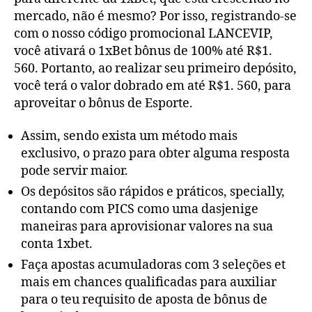
mercado, não é mesmo? Por isso, registrando-se
com o nosso código promocional LANCEVIP,
você ativará o 1xBet bônus de 100% até R$1.
560. Portanto, ao realizar seu primeiro depósito,
você terá o valor dobrado em até R$1. 560, para
aproveitar o bônus de Esporte.
Assim, sendo exista um método mais
exclusivo, o prazo para obter alguma resposta
pode servir maior.
Os depósitos são rápidos e práticos, specially,
contando com PICS como uma dasjenige
maneiras para aprovisionar valores na sua
conta 1xbet.
Faça apostas acumuladoras com 3 seleções et
mais em chances qualificadas para auxiliar
para o teu requisito de aposta de bônus de