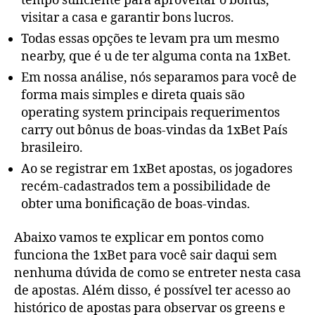
tempo suficiente para aproveitar o bônus,
visitar a casa e garantir bons lucros.
Todas essas opções te levam pra um mesmo
nearby, que é u de ter alguma conta na 1xBet.
Em nossa análise, nós separamos para você de
forma mais simples e direta quais são
operating system principais requerimentos
carry out bônus de boas-vindas da 1xBet País
brasileiro.
Ao se registrar em 1xBet apostas, os jogadores
recém-cadastrados tem a possibilidade de
obter uma bonificação de boas-vindas.
Abaixo vamos te explicar em pontos como
funciona the 1xBet para você sair daqui sem
nenhuma dúvida de como se entreter nesta casa
de apostas. Além disso, é possível ter acesso ao
histórico de apostas para observar os greens e