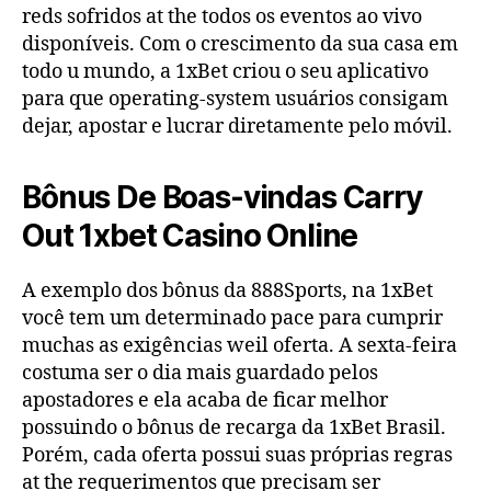
reds sofridos at the todos os eventos ao vivo
disponíveis. Com o crescimento da sua casa em
todo u mundo, a 1xBet criou o seu aplicativo
para que operating-system usuários consigam
dejar, apostar e lucrar diretamente pelo móvil.
Bônus De Boas-vindas Carry
Out 1xbet Casino Online
A exemplo dos bônus da 888Sports, na 1xBet
você tem um determinado pace para cumprir
muchas as exigências weil oferta. A sexta-feira
costuma ser o dia mais guardado pelos
apostadores e ela acaba de ficar melhor
possuindo o bônus de recarga da 1xBet Brasil.
Porém, cada oferta possui suas próprias regras
at the requerimentos que precisam ser