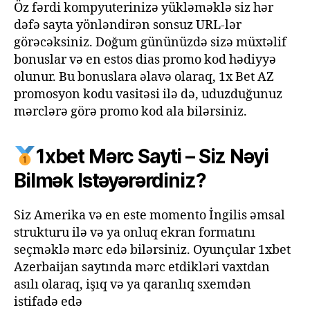
Öz fərdi kompyuterinizə yükləməklə siz hər
dəfə sayta yönləndirən sonsuz URL-lər
görəcəksiniz. Doğum gününüzdə sizə müxtəlif
bonuslar və en estos dias promo kod hədiyyə
olunur. Bu bonuslara əlavə olaraq, 1x Bet AZ
promosyon kodu vasitəsi ilə də, uduzduğunuz
mərclərə görə promo kod ala bilərsiniz.
1xbet Mərc Sayti – Siz Nəyi
Bilmək Istəyərərdiniz?
Siz Amerika və en este momento İngilis əmsal
strukturu ilə və ya onluq ekran formatını
seçməklə mərc edə bilərsiniz. Oyunçular 1xbet
Azerbaijan saytında mərc etdikləri vaxtdan
asılı olaraq, işıq və ya qaranlıq sxemdən
istifadə edə