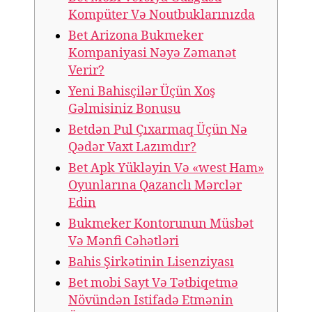
Kompüter Və Noutbuklarınızda
Bet Arizona Bukmeker
Kompaniyasi Nəyə Zəmanət
Verir?
Yeni Bahisçilər Üçün Xoş
Gəlmisiniz Bonusu
Betdən Pul Çıxarmaq Üçün Nə
Qədər Vaxt Lazımdır?
Bet Apk Yükləyin Və «west Ham»
Oyunlarına Qazanclı Mərclər
Edin
Bukmeker Kontorunun Müsbət
Və Mənfi Cəhətləri
Bahis Şirkətinin Lisenziyası
Bet mobi Sayt Və Tətbiqetmə
Növündən Istifadə Etmənin