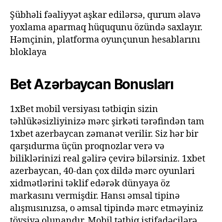
Şübhəli fəaliyyət aşkar edilərsə, qurum əlavə
yoxlama aparmaq hüququnu özündə saxlayır.
Həmçinin, platforma oyunçunun hesablarını
bloklaya
Bet Azərbaycan Bonusları
1xBet mobil versiyası tətbiqin sizin
təhlükəsizliyinizə mərc şirkəti tərəfindən tam
1xbet azerbaycan zəmanət verilir. Siz hər bir
qarşıdurma üçün proqnozlar verə və
biliklərinizi real gəlirə çevirə bilərsiniz. 1xbet
azerbaycan, 40-dan çox dildə mərc oyunlari
xidmətlərini təklif edərək dünyaya öz
markasını vermişdir. Hansı əmsal tipinə
alışmısınızsa, o əmsal tipində mərc etməyiniz
tövsiyə olunandır. Mobil tətbiq istifadəçilərə