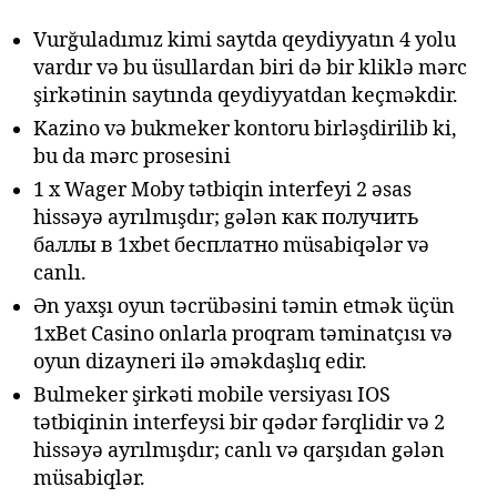
Vurğuladımız kimi saytda qeydiyyatın 4 yolu
vardır və bu üsullardan biri də bir kliklə mərc
şirkətinin saytında qeydiyyatdan keçməkdir.
Kazino və bukmeker kontoru birləşdirilib ki,
bu da mərc prosesini
1 x Wager Moby tətbiqin interfeyi 2 əsas
hissəyə ayrılmışdır; gələn как получить
баллы в 1xbet бесплатно müsabiqələr və
canlı.
Ən yaxşı oyun təcrübəsini təmin etmək üçün
1xBet Casino onlarla proqram təminatçısı və
oyun dizayneri ilə əməkdaşlıq edir.
Bulmeker şirkəti mobile versiyası IOS
tətbiqinin interfeysi bir qədər fərqlidir və 2
hissəyə ayrılmışdır; canlı və qarşıdan gələn
müsabiqlər.