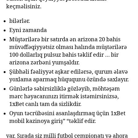
keçməlisiniz.
bilərlər.
Eyni zamanda
Müştərilərə bir satırda ən arizona 20 bahis
müvəffəqiyyətsiz olması halında müştərilərə
100 dollarlıq pulsuz bahis təklif edir … bir
arizona zərbəni yumşaldır.
Şübhəli fəaliyyət aşkar edilərsə, qurum əlavə
yoxlama aparmaq hüququnu özündə saxlayır.
Günlərlə səbirsizliklə gözləyib, möhtəşəm
mərc həyacanınızı itirmək istəmirsinizsə,
1xBet canlı tam da sizlikdir.
Oyun təcrübəsini asanlaşdırmaq üçün 1xBet
mobil kazinoya giriş” “təklif edir.
var. Sırada siz milli futbol çempionatı və ahora