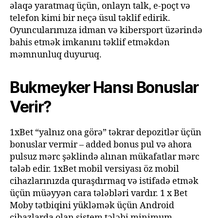
əlaqə yaratmaq üçün, onlayn talk, e-poçt və
telefon kimi bir neçə üsul təklif edirik.
Oyuncularımıza idman və kibersport üzərində
bahis etmək imkanını təklif etməkdən
məmnunluq duyuruq.
Bukmeyker Hansı Bonuslar
Verir?
1xBet “yalnız ona görə” təkrar depozitlər üçün
bonuslar vermir – added bonus pul və ahora
pulsuz mərc şəklində alınan mükafatlar mərc
tələb edir. 1xBet mobil versiyası öz mobil
cihazlarınızda quraşdırmaq və istifadə etmək
üçün müəyyən cara tələbləri vardır. 1 x Bet
Moby tətbiqini yükləmək üçün Android
cihazlarda olan sistem tələbi minimum