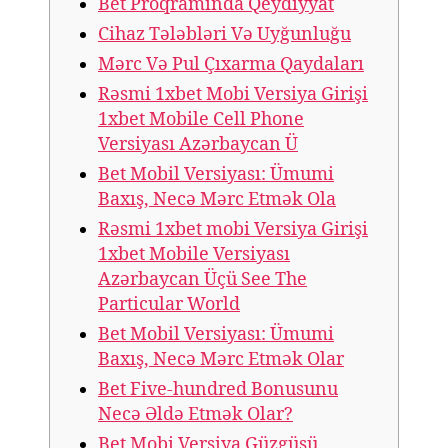
Bet Proqramında Qeydiyyat
Cihaz Tələbləri Və Uyğunluğu
Mərc Və Pul Çıxarma Qaydaları
Rəsmi 1xbet Mobi Versiya Girişi
1xbet Mobile Cell Phone
Versiyası Azərbaycan Ü
Bet Mobil Versiyası: Ümumi
Baxış, Necə Mərc Etmək Ola
Rəsmi 1xbet mobi Versiya Girişi
1xbet Mobile Versiyası
Azərbaycan Üçü See The
Particular World
Bet Mobil Versiyası: Ümumi
Baxış, Necə Mərc Etmək Olar
Bet Five-hundred Bonusunu
Necə Əldə Etmək Olar?
Bet Mobi Versiya Güzgüsü