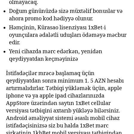
olmayacaq.
Doğum gününüzdə sizə müxtəlif bonuslar və
ahora promo kod hədiyyə olunur.
Həmçinin, Kürasao lisenziyası 1xBet-i
oyunçulara ədalətli uduşları ödəməyə məcbur
edir.
Yeni cihazda mərc edərkən, yenidən
qeydiyyatdan keçməyinizə
İstifadəçilər mrəcə başlamaq üçün
qeydiyyatdan sonra minimum 1. 5 AZN hesabı
artırmalıdırlar. Tətbiqi yükləmək üçün, apple
iphone və ya apple ipad cihazlarınızda
AppStore üzərindən saytın 1xBet cellular
versiyası tətbiqini axtarıb yükləyə bilərsiniz.
Android əməliyyat sistemi əsaslı mobil cihaz
istifadəçisinizsə siz bu halda 1xBet mərc
şirkətinin 1khBet mobil versiyası tətbiqindən