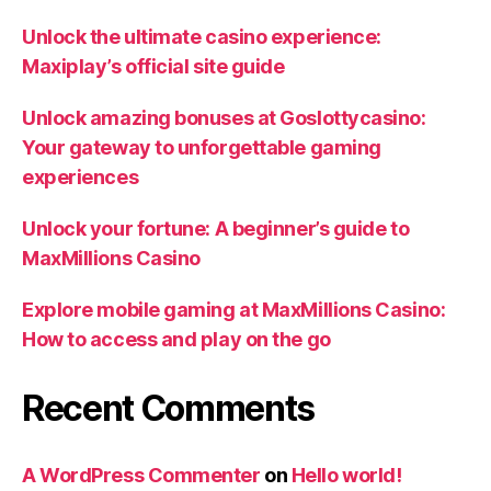
Unlock the ultimate casino experience:
Maxiplay’s official site guide
Unlock amazing bonuses at Goslottycasino:
Your gateway to unforgettable gaming
experiences
Unlock your fortune: A beginner’s guide to
MaxMillions Casino
Explore mobile gaming at MaxMillions Casino:
How to access and play on the go
Recent Comments
A WordPress Commenter
on
Hello world!