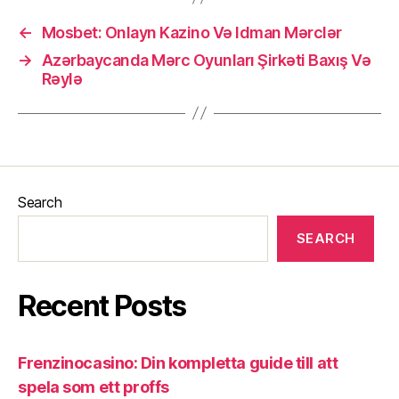
←
Mosbet: Onlayn Kazino Və Idman Mərclər
→
Azərbaycanda Mərc Oyunları Şirkəti Baxış Və
Rəylə
Search
SEARCH
Recent Posts
Frenzinocasino: Din kompletta guide till att
spela som ett proffs