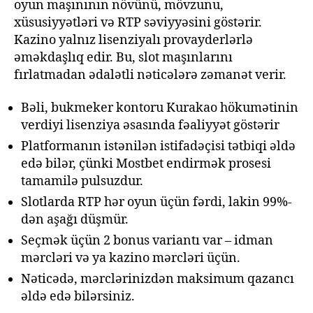
oyun maşınının növünü, mövzunu,
xüsusiyyətləri və RTP səviyyəsini göstərir.
Kazino yalnız lisenziyalı provayderlərlə
əməkdaşlıq edir. Bu, slot maşınlarını
fırlatmadan ədalətli nəticələrə zəmanət verir.
Bəli, bukmeker kontoru Kurakao hökumətinin
verdiyi lisenziya əsasında fəaliyyət göstərir
Platformanın istənilən istifadəçisi tətbiqi əldə
edə bilər, çünki Mostbet endirmək prosesi
tamamilə pulsuzdur.
Slotlarda RTP hər oyun üçün fərdi, lakin 99%-
dən aşağı düşmür.
Seçmək üçün 2 bonus variantı var – idman
mərcləri və ya kazino mərcləri üçün.
Nəticədə, mərclərinizdən maksimum qazancı
əldə edə bilərsiniz.