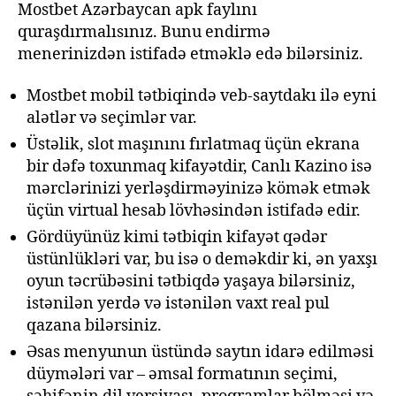
Mostbet Azərbaycan apk faylını
quraşdırmalısınız. Bunu endirmə
menerinizdən istifadə etməklə edə bilərsiniz.
Mostbet mobil tətbiqində veb-saytdakı ilə eyni
alətlər və seçimlər var.
Üstəlik, slot maşınını fırlatmaq üçün ekrana
bir dəfə toxunmaq kifayətdir, Canlı Kazino isə
mərclərinizi yerləşdirməyinizə kömək etmək
üçün virtual hesab lövhəsindən istifadə edir.
Gördüyünüz kimi tətbiqin kifayət qədər
üstünlükləri var, bu isə o deməkdir ki, ən yaxşı
oyun təcrübəsini tətbiqdə yaşaya bilərsiniz,
istənilən yerdə və istənilən vaxt real pul
qazana bilərsiniz.
Əsas menyunun üstündə saytın idarə edilməsi
düymələri var – əmsal formatının seçimi,