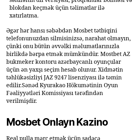
səhifənin dil versiyası, proqramlar bölməsi və
blokdan keçmək üçün təlimatlar ilə
xatırlatma.
Əgər hər hansı səbəbdən Mosbet tətbiqini
telefonunuzdan silmisinizsə, narahat olmayın,
çünki onu bütün əvvəlki məlumatlarınızla
birlikdə bərpa etmək mümkündür. Mostbet AZ
bukmeker kontoru azərbaycanlı oyunçular
üçün ən yaxşı seçim hesab olunur. Xidmətin
təhlükəsizliyi JAZ 9247 lisenziyası ilə təmin
edilir.Sənəd Kyurakao Hökumətinin Oyun
Fəaliyyətləri Komissiyası tərəfindən
verilmişdir.
Mosbet Onlayn Kazino
Real pulla mərc etmək üçün sadəcə