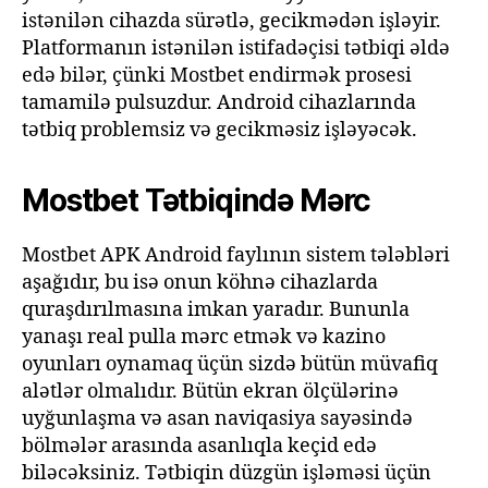
istənilən cihazda sürətlə, gecikmədən işləyir.
Platformanın istənilən istifadəçisi tətbiqi əldə
edə bilər, çünki Mostbet endirmək prosesi
tamamilə pulsuzdur. Android cihazlarında
tətbiq problemsiz və gecikməsiz işləyəcək.
Mostbet Tətbiqində Mərc
Mostbet APK Android faylının sistem tələbləri
aşağıdır, bu isə onun köhnə cihazlarda
quraşdırılmasına imkan yaradır. Bununla
yanaşı real pulla mərc etmək və kazino
oyunları oynamaq üçün sizdə bütün müvafiq
alətlər olmalıdır. Bütün ekran ölçülərinə
uyğunlaşma və asan naviqasiya sayəsində
bölmələr arasında asanlıqla keçid edə
biləcəksiniz. Tətbiqin düzgün işləməsi üçün