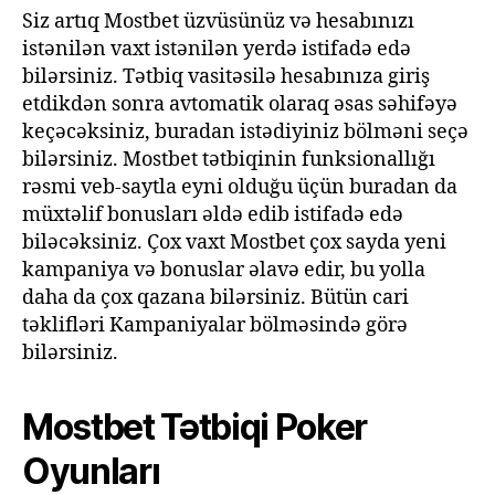
Siz artıq Mostbet üzvüsünüz və hesabınızı
istənilən vaxt istənilən yerdə istifadə edə
bilərsiniz. Tətbiq vasitəsilə hesabınıza giriş
etdikdən sonra avtomatik olaraq əsas səhifəyə
keçəcəksiniz, buradan istədiyiniz bölməni seçə
bilərsiniz. Mostbet tətbiqinin funksionallığı
rəsmi veb-saytla eyni olduğu üçün buradan da
müxtəlif bonusları əldə edib istifadə edə
biləcəksiniz. Çox vaxt Mostbet çox sayda yeni
kampaniya və bonuslar əlavə edir, bu yolla
daha da çox qazana bilərsiniz. Bütün cari
təklifləri Kampaniyalar bölməsində görə
bilərsiniz.
Mostbet Tətbiqi Poker
Oyunları