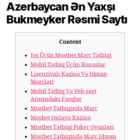
Azerbaycan Ən Yaxşı
Bukmeyker Rəsmi Saytı
Content
Ios Üçün Mostbet Mərc Tətbiqi
Mobil Tətbiq Üçün Bonuslar
Lisenziyalı Kazino Və Idman
Mərcləri
Mobil Tətbiq Və Veb-sayt
Arasındakı Fərqlər
Mostbet Tətbiqində Mərc
Mosbet Onlayn Kazino
Mostbet Tətbiqi Poker Oyunları
Mostbet Tətbiqində Mərc Idman