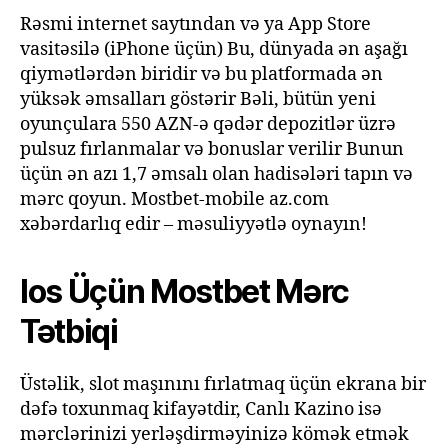
Rəsmi internet saytından və ya App Store
vasitəsilə (iPhone üçün) Bu, dünyada ən aşağı
qiymətlərdən biridir və bu platformada ən
yüksək əmsalları göstərir Bəli, bütün yeni
oyunçulara 550 AZN-ə qədər depozitlər üzrə
pulsuz fırlanmalar və bonuslar verilir Bunun
üçün ən azı 1,7 əmsalı olan hadisələri tapın və
mərc qoyun. Mostbet-mobile az.com
xəbərdarlıq edir – məsuliyyətlə oynayın!
Ios Üçün Mostbet Mərc
Tətbiqi
Üstəlik, slot maşınını fırlatmaq üçün ekrana bir
dəfə toxunmaq kifayətdir, Canlı Kazino isə
mərclərinizi yerləşdirməyinizə kömək etmək