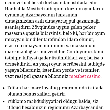
üçün virtual hesab lövhəsindən istifadə edir.
Hər halda Mostbet tətbiqində kazino oyunlarını
oynamaq Azərbaycanın harasında
olmağınızdan asılı olmayaraq pul qazanmağı
asanlaşdırır. Zövqünüzə uyğun gələn poker
masasına qoşula bilərsiniz, belə ki, hər bir oyun
müəyyən bir diler tərəfindən idarə olunur,
eləcə də müəyyən minimum və maksimum
mərc məbləğləri mövcuddur. Gördüyünüz kimi
tətbiqin kifayət qədər üstünlükləri var, bu isə o
deməkdir ki, ən yaxşı oyun təcrübəsini tətbiqdə
yaşaya bilərsiniz, istənilən yerdə və istənilən
vaxt real pul qazana bilərsiniz
mostbet casino
.
Edilən hər mərc loyallıq proqramında istifadə
olunan bonus xalları gətirir.
Yükləmə məhdudiyyətləri olduğu halda, siz
iCloud hesabınızın regionunu Azərbaycandan